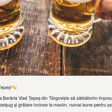
 Țepeș!
la Berăria Vlad Țepeș din Târgoviște să sărbătorim împreu
 belșug și grătare încinse la maxim, numai bune pentru pof