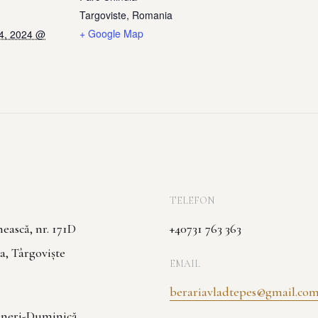
Targoviste
,
Romania
+ Google Map
4, 2024 @
TELEFON
ască, nr. 171D
+40731 763 363
a, Târgoviște
EMAIL
berariavladtepes@gmail.co
Vineri-Duminică