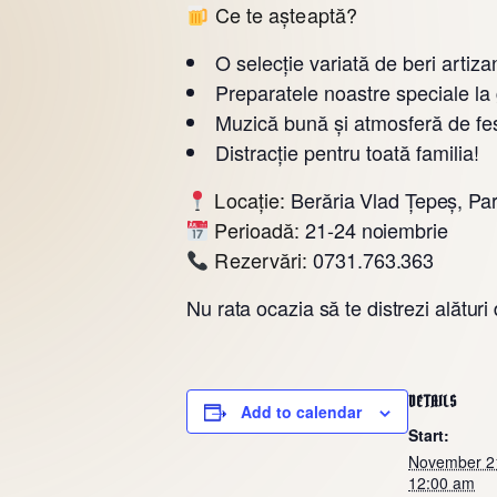
Ce te așteaptă?
O selecție variată de beri artiza
Preparatele noastre speciale la 
Muzică bună și atmosferă de fes
Distracție pentru toată familia!
Locație:
Berăria Vlad Țepeș, Par
Perioadă:
21-24 noiembrie
Rezervări:
0731.763.363
Nu rata ocazia să te distrezi alături 
DETAILS
Add to calendar
Start:
November 2
12:00 am