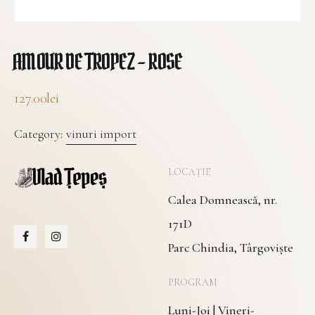
AMOUR DE TROPEZ – ROSE
127.00
lei
Category:
vinuri import
LOCAȚIE
Calea Domnească, nr.
171D
Parc Chindia, Târgoviște
PROGRAM
Luni-Joi | Vineri-