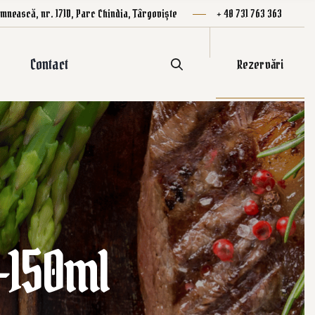
mnească, nr. 171D, Parc Chindia, Târgoviște
+ 40 731 763 363
Contact
Rezervări
-150ml