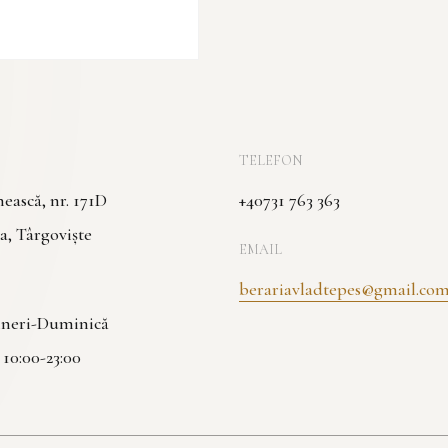
TELEFON
ască, nr. 171D
+40731 763 363
a, Târgoviște
EMAIL
berariavladtepes@gmail.co
Vineri-Duminică
| 10:00-23:00