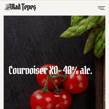
Courvoiser XO- 40% alc.