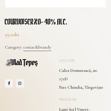
COURVOISER XO- 40% ALC.
95.00
lei
Category:
coniac&brandy
LOCAȚIE
Calea Domnească, nr.
171D
Parc Chindia, Târgoviște
PROGRAM
Luni-Joi | Vineri-