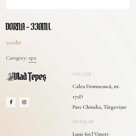
DORNA – 330ML
9.00
lei
Category:
apa
LOCAȚIE
Calea Domnească, nr.
171D
Parc Chindia, Târgoviște
PROGRAM
Luni-Joi | Vineri-