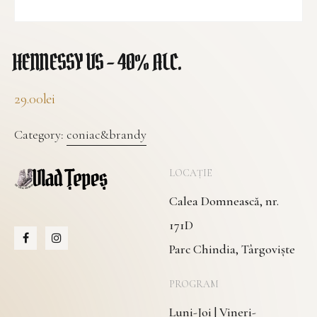
HENNESSY VS – 40% ALC.
29.00
lei
Category:
coniac&brandy
LOCAȚIE
Calea Domnească, nr.
171D
Parc Chindia, Târgoviște
PROGRAM
Luni-Joi | Vineri-