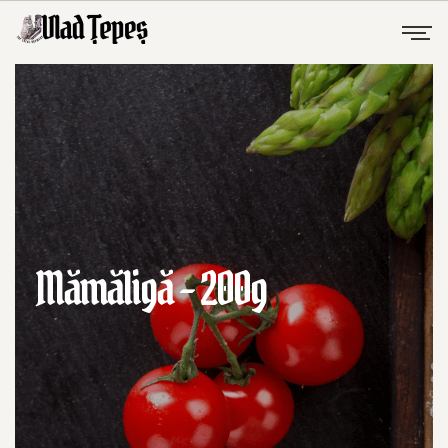
Mămăligă – 200g