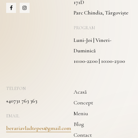
171D
Parc Chindia, Târgoviște
PROGRAM
Luni-Joi | Vineri-
Duminică
10:00-22:00 | 10:00-23:00
TELEFON
Acasă
+40731 763 363
Concept
Meniu
EMAIL
Blog
berariavladtepes@gmail.com
Contact