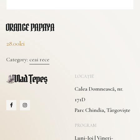
ORANGE PAPAYA
28.00
lei
Category:
ceai rece
LOCAȚIE
Calea Domnească, nr.
171D
Parc Chindia, Târgoviște
PROGRAM
Luni-Joi | Vineri-