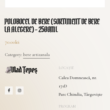
POLOBOCEL DE BERE (SORTIMENT DE BERE
LA ALEGERE) – 2500ML
70.00
lei
Category:
bere artizanala
LOCAȚIE
Calea Domnească, nr.
171D
Parc Chindia, Târgoviște
PROGRAM