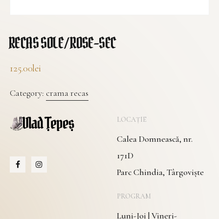
RECAS SOLE / ROSE-SEC
125.00
lei
Category:
crama recas
LOCAȚIE
Calea Domnească, nr.
171D
Parc Chindia, Târgoviște
PROGRAM
Luni-Joi | Vineri-