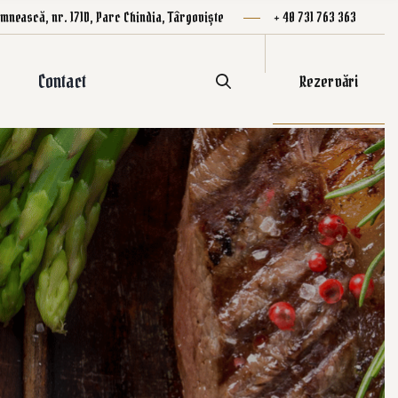
mnească, nr. 171D, Parc Chindia, Târgoviște
+ 40 731 763 363
Contact
Rezervări