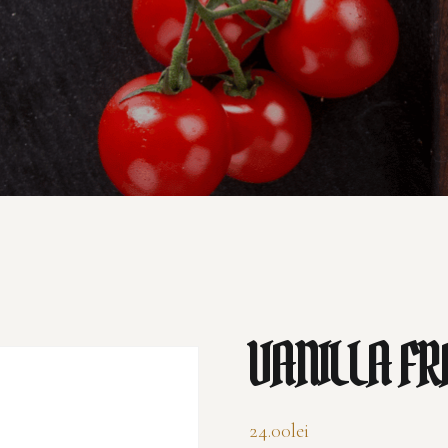
VANILLA F
24.00
lei