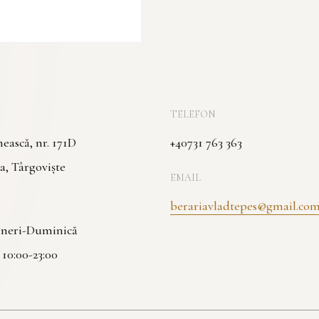
TELEFON
ască, nr. 171D
+40731 763 363
a, Târgoviște
EMAIL
berariavladtepes@gmail.co
Vineri-Duminică
| 10:00-23:00