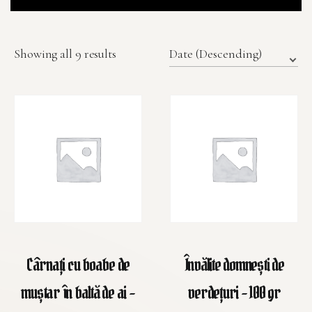
Showing all 9 results
Cârnați cu boabe de
Învălite domnești de
muștar în baltă de ai -
verdețuri - 100 gr