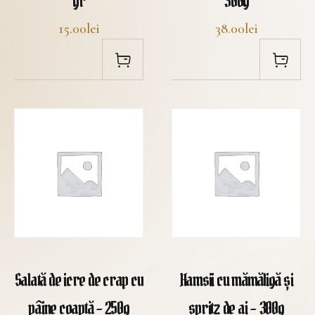
gr
300g
15.00lei
38.00lei
Salată de icre de crap cu
Hamsii cu mămăligă și
pâine coaptă – 250g
spritz de ai – 300g