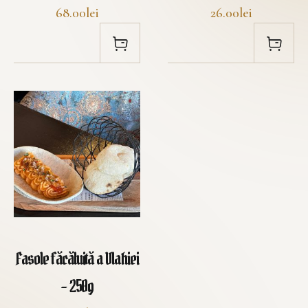
68.00lei
26.00lei
Fasole făcăluită a Vlahiei
– 250g