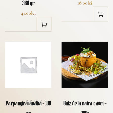
380 gr
18.00lei
41.00lei
Parpangică tăvălită - 100
Bulz de la vatra casei -