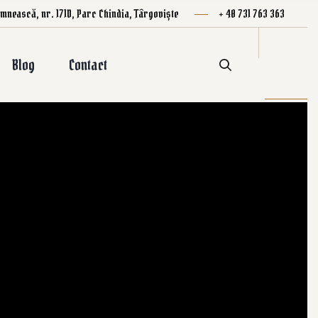
mnească, nr. 171D, Parc Chindia, Târgoviște
+ 40 731 763 363
Blog
Contact