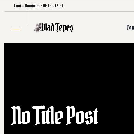
Luni – Duminică: 10:00 – 12:00
Con
No Title Post