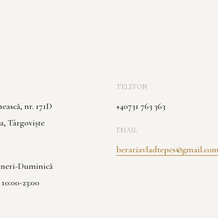
TELEFON
ască, nr. 171D
+40731 763 363
a, Târgoviște
EMAIL
berariavladtepes@gmail.co
Vineri-Duminică
| 10:00-23:00