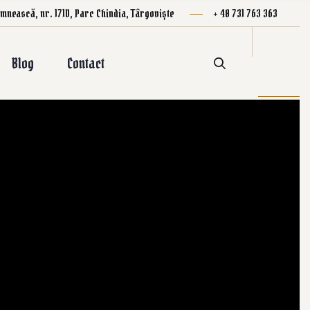
mnească, nr. 171D, Parc Chindia, Târgoviște
+ 40 731 763 363
Blog
Contact