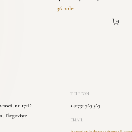
36.00lei
TELEFON
ască, nr. 171D
+40731 763 363
a, Târgoviște
EMAIL
berariavladtepes@gmail.co