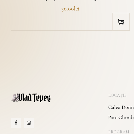
30.00lei
LOCAȚIE
Calea Domne
Parc Chindi
PROGRAM