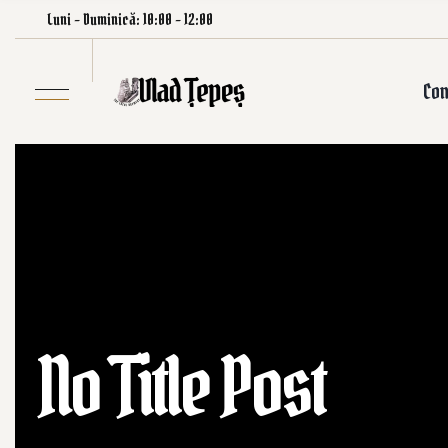
Luni – Duminică: 10:00 – 12:00
Con
No Title Post