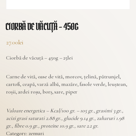
CIORBĂ DE VĂCUȚĂ – 450G
27.00
lei
Ciorbă de văcuță – 450g – 25lei
Carne de vită, oase de vită, morcov, țelină, pătrunjel,
cartofi, ceapă, varză albă, mazăre, fasole verde, leuștean,
roșii, ardei roșu, borș, sare, piper
Valoare energetica – Kcal/100 gr. – 105 gr., grasimi 3 gr.,
acizi grasi saturati 2.88 gr., glucide 9.14 gr., zaharuri 1.98
gr., fibre 0.9 gr., proteine 10.9 gr., sare 2.2 gr.
Category:
zemuri