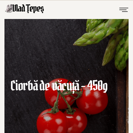
Ciorbă de văcuță – 450g