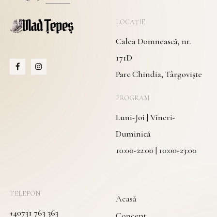
LOCAȚIE
Calea Domnească, nr.
171D
Parc Chindia, Târgoviște
PROGRAM
Luni-Joi | Vineri-
Duminică
10:00-22:00 | 10:00-23:00
TELEFON
Acasă
+40731 763 363
Concept