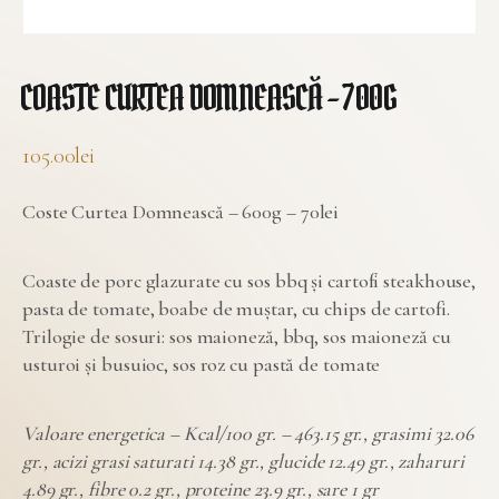
COASTE CURTEA DOMNEASCĂ – 700G
105.00
lei
Coste Curtea Domnească – 600g – 70lei
Coaste de porc glazurate cu sos bbq și cartofi steakhouse,
pasta de tomate, boabe de muștar, cu chips de cartofi.
Trilogie de sosuri: sos maioneză, bbq, sos maioneză cu
usturoi și busuioc, sos roz cu pastă de tomate
Valoare energetica – Kcal/100 gr. – 463.15 gr., grasimi 32.06
gr., acizi grasi saturati 14.38 gr., glucide 12.49 gr., zaharuri
4.89 gr., fibre 0.2 gr., proteine 23.9 gr., sare 1 gr