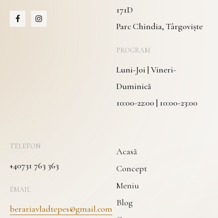
171D
Parc Chindia, Târgoviște
PROGRAM
Luni-Joi | Vineri-
Duminică
10:00-22:00 | 10:00-23:00
TELEFON
Acasă
+40731 763 363
Concept
Meniu
EMAIL
Blog
berariavladtepes@gmail.com