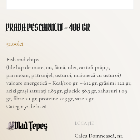
PRADA PESCARULUI – 400 GR
51.00
lei
Fish and chips
(file lup de mare, ou, făină, ulei, cartofi prăjiți,
parmezan, pătrunjel, usturoi, maioneză cu usturoi)
valoare energetică – Kcal/100 gr. – 612 gr, grăsimi 12.2 gr,
acizi grași saturați 1.83 gr, glucide 58.3 gr, zaharuri 1.09
gr, fibre 2.1 gr, proteine 22.3 gr, sare 2 gr.
Category:
de bază
LOCAȚIE
Calea Domnească, nr.