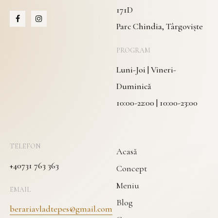
171D
Parc Chindia, Târgoviște
PROGRAM
Luni-Joi | Vineri-
Duminică
10:00-22:00 | 10:00-23:00
TELEFON
Acasă
+40731 763 363
Concept
Meniu
EMAIL
Blog
berariavladtepes@gmail.com