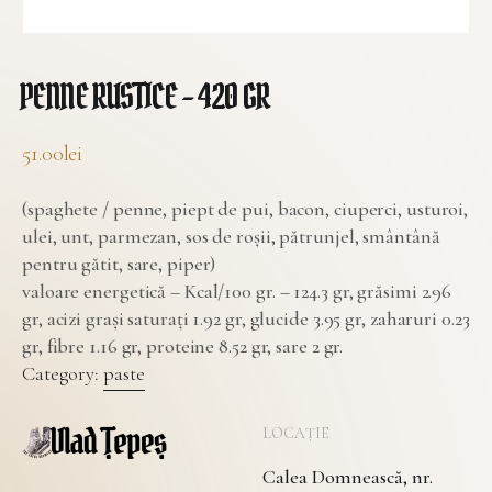
PENNE RUSTICE – 420 GR
51.00
lei
(spaghete / penne, piept de pui, bacon, ciuperci, usturoi,
ulei, unt, parmezan, sos de roșii, pătrunjel, smântână
pentru gătit, sare, piper)
valoare energetică – Kcal/100 gr. – 124.3 gr, grăsimi 2.96
gr, acizi grași saturați 1.92 gr, glucide 3.95 gr, zaharuri 0.23
gr, fibre 1.16 gr, proteine 8.52 gr, sare 2 gr.
Category:
paste
LOCAȚIE
Calea Domnească, nr.