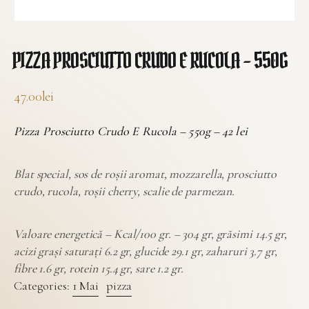
PIZZA PROSCIUTTO CRUDO E RUCOLA – 550G
47.00
lei
Pizza Prosciutto Crudo E Rucola – 550g – 42 lei
Blat special, sos de roșii aromat, mozzarella, prosciutto
crudo, rucola, roșii cherry, scalie de parmezan.
Valoare energetică – Kcal/100 gr. – 304 gr, grăsimi 14.5 gr,
acizi grași saturați 6.2 gr, glucide 29.1 gr, zaharuri 3.7 gr,
fibre 1.6 gr, rotein 15.4 gr, sare 1.2 gr.
Categories:
1 Mai
pizza