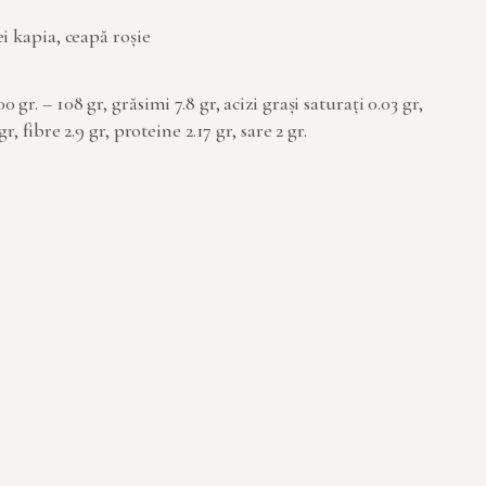
ei kapia, ceapă roșie
gr. – 108 gr, grăsimi 7.8 gr, acizi grași saturați 0.03 gr,
r, fibre 2.9 gr, proteine 2.17 gr, sare 2 gr.