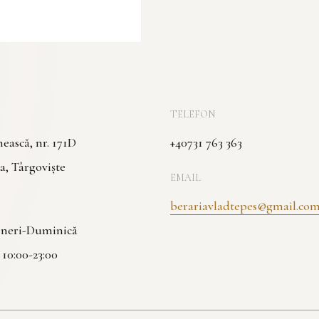
TELEFON
ască, nr. 171D
+40731 763 363
a, Târgoviște
EMAIL
berariavladtepes@gmail.co
Vineri-Duminică
| 10:00-23:00