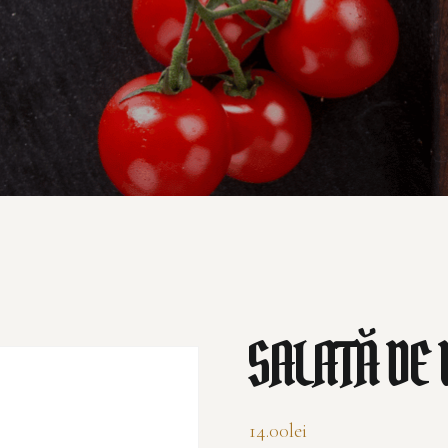
SALATĂ DE 
14.00
lei