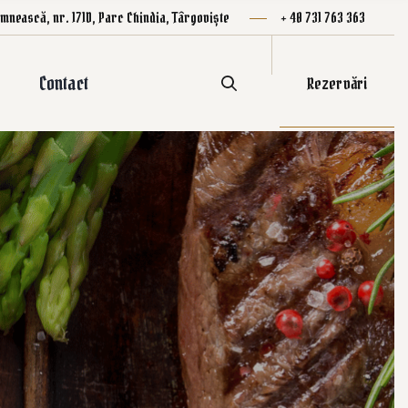
mnească, nr. 171D, Parc Chindia, Târgoviște
+ 40 731 763 363
Contact
Rezervări