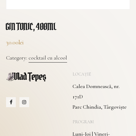
GIN TONIC, 400ML
30.00
lei
Category:
cocktail cu alcool
LOCAȚIE
Calea Domnească, nr.
171D
Parc Chindia, Târgoviște
PROGRAM
Luni-Joi | Vineri-