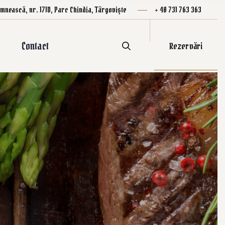
mnească, nr. 171D, Parc Chindia, Târgoviște
+ 40 731 763 363
Contact
Rezervări