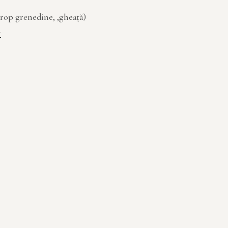
sirop grenedine, ,gheață)
l