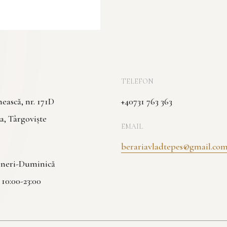
TELEFON
ască, nr. 171D
+40731 763 363
a, Târgoviște
EMAIL
berariavladtepes@gmail.co
Vineri-Duminică
| 10:00-23:00