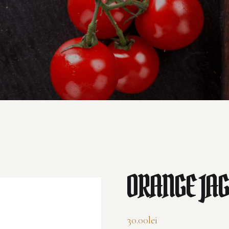
ORANGE JAG
30.00
lei