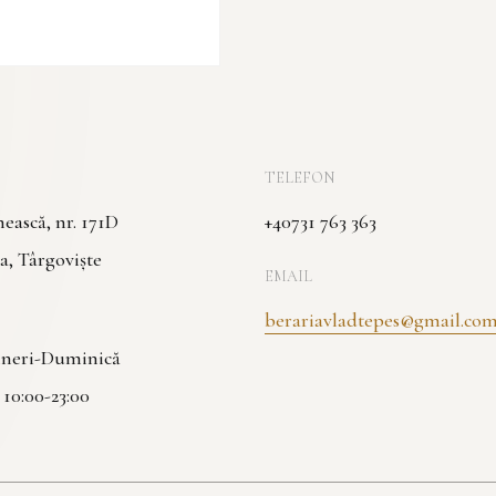
TELEFON
ască, nr. 171D
+40731 763 363
a, Târgoviște
EMAIL
berariavladtepes@gmail.co
Vineri-Duminică
| 10:00-23:00