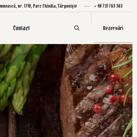
mnească, nr. 171D, Parc Chindia, Târgoviște
+ 40 731 763 363
Contact
Rezervări