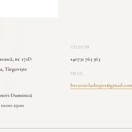
TELEFON
ască, nr. 171D
+40731 763 363
a, Târgoviște
EMAIL
berariavladtepes@gmail.co
Vineri-Duminică
| 10:00-23:00