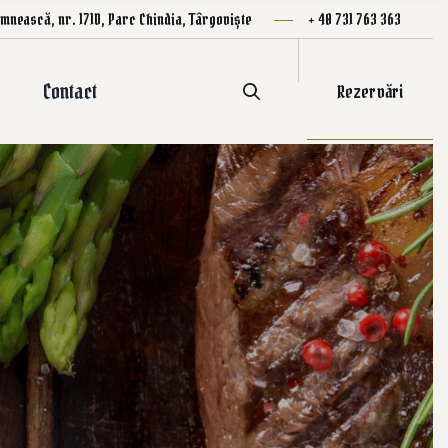
mnească, nr. 171D, Parc Chindia, Târgoviște
+ 40 731 763 363
Contact
Rezervări