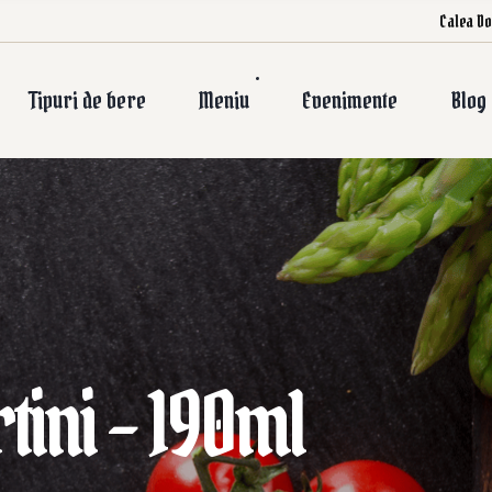
Calea Do
Tipuri de bere
Meniu
Evenimente
Blog
tini – 190ml