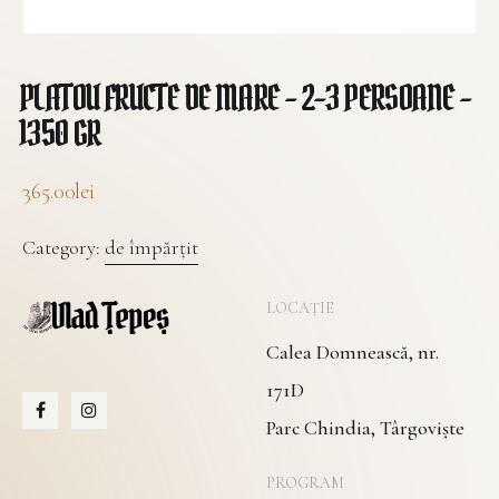
PLATOU FRUCTE DE MARE – 2-3 PERSOANE –
1350 GR
365.00
lei
Category:
de împărțit
LOCAȚIE
Calea Domnească, nr.
171D
Parc Chindia, Târgoviște
PROGRAM