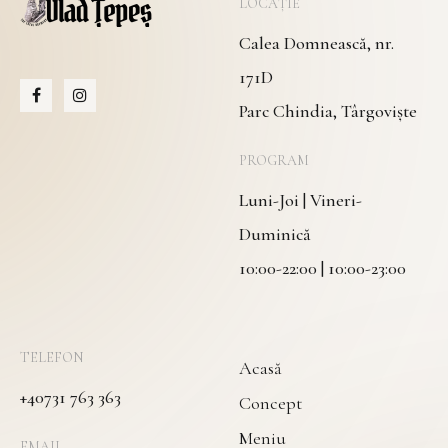
LOCAȚIE
Calea Domnească, nr.
171D
Parc Chindia, Târgoviște
PROGRAM
Luni-Joi | Vineri-
Duminică
10:00-22:00 | 10:00-23:00
TELEFON
Acasă
+40731 763 363
Concept
Meniu
EMAIL