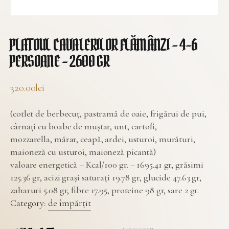
PLATOUL CAVALERILOR FLĂMÂNZI – 4-6
PERSOANE – 2600 GR
320.00
lei
(cotlet de berbecuț, pastramă de oaie, frigărui de pui,
cârnați cu boabe de muștar, unt, cartofi,
mozzarella, mărar, ceapă, ardei, usturoi, murături,
maioneză cu usturoi, maioneză picantă)
valoare energetică – Kcal/100 gr. – 1695.41 gr, grăsimi
125.36 gr, acizi grași saturați 19.78 gr, glucide 47.63 gr,
zaharuri 5.08 gr, fibre 17.95, proteine 98 gr, sare 2 gr.
Category:
de împărțit