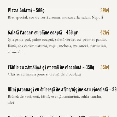
Pizza Salami – 500g
39lei
Blat special, sos de roșii aromat, mozzarella, salam Napoli
Salată Caesar cu pâine coaptă – 450 gr
42lei
(piept de pui, pâine coaptă, salată verde, ou, pesmet panko,
faină, sos caesar, usturoi, roșii, anchois, maioneză, parmezan,
zeama de...
Clătite cu zămătișă și cremă de ciocolată – 350g
35lei
Clătite cu mascarpone și cremă de ciocolată
Mini papanași cu dulceață de afine/vișine sau ciocolată – 3
Brânză de vaci, ouă, făină, esență, smântână, zahăr vanilat,
ulei