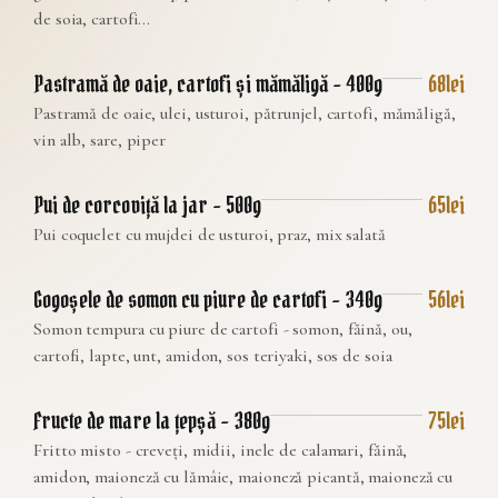
de soia, cartofi...
Pastramă de oaie, cartofi și mămăligă – 400g
68lei
Pastramă de oaie, ulei, usturoi, pătrunjel, cartofi, mămăligă,
vin alb, sare, piper
Pui de corcoviță la jar – 500g
65lei
Pui coquelet cu mujdei de usturoi, praz, mix salată
Gogoșele de somon cu piure de cartofi – 340g
56lei
Somon tempura cu piure de cartofi - somon, făină, ou,
cartofi, lapte, unt, amidon, sos teriyaki, sos de soia
Fructe de mare la țepșă – 380g
75lei
Fritto misto - creveți, midii, inele de calamari, făină,
amidon, maioneză cu lămâie, maioneză picantă, maioneză cu