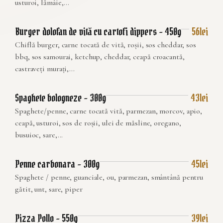
usturoi, lămâie,...
Burger dolofan de vită cu cartofi dippers – 450g
56lei
Chiflă burger, carne tocată de vită, roșii, sos cheddar, sos
bbq, sos samourai, ketchup, cheddar, ceapă croacantă,
castraveți murați,...
Spaghete bologneze – 300g
43lei
Spaghete/penne, carne tocată vită, parmezan, morcov, apio,
ceapă, usturoi, sos de roșii, ulei de măsline, oregano,
busuioc, sare,...
Penne carbonara – 300g
45lei
Spaghete / penne, guanciale, ou, parmezan, smântână pentru
gătit, unt, sare, piper
Pizza Pollo – 550g
39lei