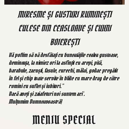
MIRESME ȘI GUSTURI RUMINEȘTI
CULESE DIN CEASLOAVE ȘI CUHNI
BOIEREȘTI
Vă poftim să vă desfătați cu buneatățile cealea gustoase,
demineața, la nimiez ori la asfințit cu arepi, pită,
barabule, zacuști, fasule, curechi, mălai, godac pregătit
în fel și chip toate servite în blide cu mare drag de către
romini cu suflet și iubitori.”
Dacă aveți și zaiafeturi noi suntem aci’.
Mulțumim Dumneavoastră!
MENIU SPECIAL