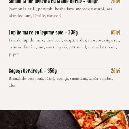
Somon la foc deschis cu fasole verde – 400gr
70lei
(somon la grill, porumb, boabe fava, morcov, usturoi, sos
olandez, unt, lămâie, usturoi)
Lup de mare cu legume sote – 330g
65lei
File de lup de mare, dovlecel, ceapă, ardei, morcov, ciuperci,
usturoi, lămâie, unt, sos teriyaki, pătrunjel, mix salată, sare,
piper
Gogoși berărești – 350g
26lei
Brânză de vaci, ouă, făină, esență, smântână, zahăr vanilat,
ulei