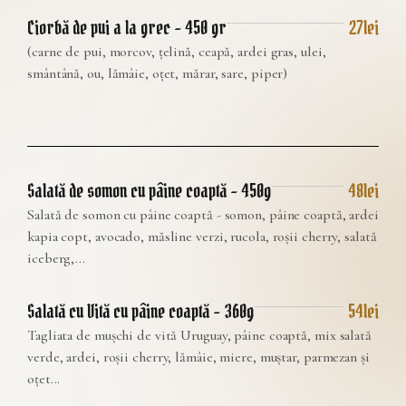
Ciorbă de pui a la grec – 450 gr
27lei
(carne de pui, morcov, țelină, ceapă, ardei gras, ulei,
smântână, ou, lămâie, oțet, mărar, sare, piper)
Salată de somon cu pâine coaptă – 450g
48lei
Salată de somon cu pâine coaptă - somon, pâine coaptă, ardei
kapia copt, avocado, măsline verzi, rucola, roșii cherry, salată
iceberg,...
Salată cu Vită cu pâine coaptă – 360g
54lei
Tagliata de mușchi de vită Uruguay, pâine coaptă, mix salată
verde, ardei, roșii cherry, lămâie, miere, muștar, parmezan și
oțet...