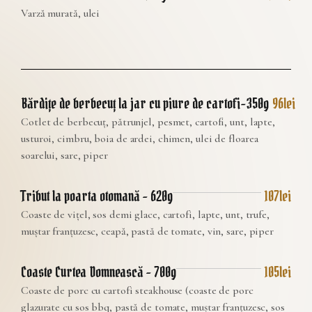
Varză murată, ulei
Bărdițe de berbecuț la jar cu piure de cartofi–350g
96lei
Cotlet de berbecuț, pătrunjel, pesmet, cartofi, unt, lapte,
usturoi, cimbru, boia de ardei, chimen, ulei de floarea
soarelui, sare, piper
Tribut la poarta otomană – 620g
107lei
Coaste de vițel, sos demi glace, cartofi, lapte, unt, trufe,
muștar franțuzesc, ceapă, pastă de tomate, vin, sare, piper
Coaste Curtea Domnească – 700g
105lei
Coaste de porc cu cartofi steakhouse (coaste de porc
glazurate cu sos bbq, pastă de tomate, muștar franțuzesc, sos