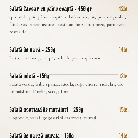
Salată Caesar cu pâine coaptă – 450 gr
42lei
(piept de pui, pâine coaptă, salată verde, ou, pesmet panko,
faină, sos caesar, usturoi, roșii, anchois, maioneză, parmezan,
zeama de...
Salată de vară – 250g
14lei
Roșii, castraveți, ceapă, ardei kapia, ceapă roșie
Salată mixtă – 150g
12lei
Salată verde, baby spanac, rucola, roșii cherry, ridichii, ulei
de măsline, lămâie, sare, piper
Salată asortată de murături – 250g
15lei
Gogonele, varză, gogoșari și castraveți murați
Salată de varză murata – 160g
14lei