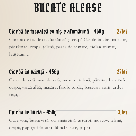
BUCATE ALEASE
Ciorbă de fasoaică cu niște afumătură – 450g
27lei
Ciorbă de fasole cu afumătură și ceapă (fasole boabe, morcov,
păstârnac, ceapă, țelină, pastă de tomate, ciolan afumat,
leuștean,...
Ciorbă de văcuță – 450g
27lei
Carne de vită, oase de vită, morcov, țelină, pătrunjel, cartofi,
ceapă, varză albă, mazăre, fasole verde, leuștean, roșii, ardei
roșu,...
Ciorbă de burtă – 450g
31lei
Oase vită, burtă vită, ou, smântână, usturoi, morcov, țelină,
ceapă, gogoșari în oțet, lămâie, sare, piper